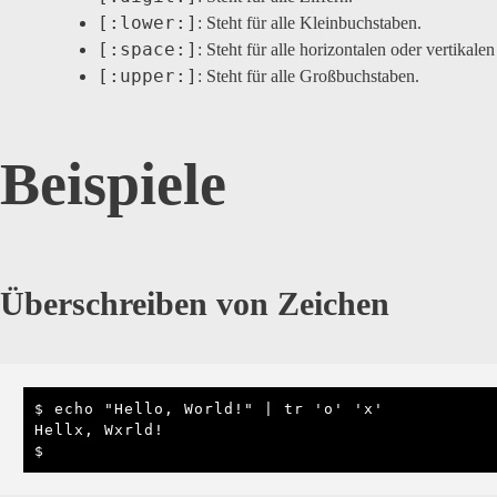
[:lower:]
: Steht für alle Kleinbuchstaben.
[:space:]
: Steht für alle horizontalen oder vertikal
[:upper:]
: Steht für alle Großbuchstaben.
Beispiele
Überschreiben von Zeichen
$ echo "Hello, World!" | tr 'o' 'x'

Hellx, Wxrld!

$