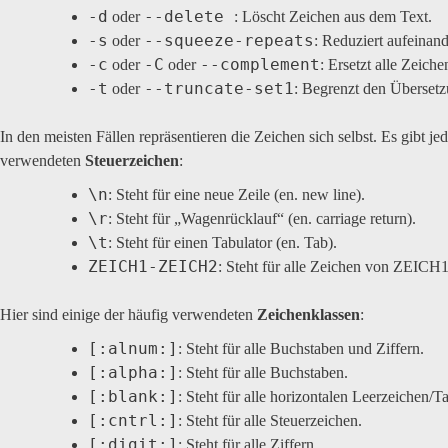
-d
--delete
oder
: Löscht Zeichen aus dem Text.
-s
--squeeze-repeats
oder
: Reduziert aufeinan
-c
-C
--complement
oder
oder
: Ersetzt alle Zeic
-t
--truncate-set1
oder
: Begrenzt den Überset
In den meisten Fällen repräsentieren die Zeichen sich selbst. Es gibt je
verwendeten
Steuerzeichen
:
\n
: Steht für eine neue Zeile (en. new line).
\r
: Steht für „Wagenrücklauf“ (en. carriage return).
\t
: Steht für einen Tabulator (en. Tab).
ZEICH1-ZEICH2
: Steht für alle Zeichen von ZEICH
Hier sind einige der häufig verwendeten
Zeichenklassen
:
[:alnum:]
: Steht für alle Buchstaben und Ziffern.
[:alpha:]
: Steht für alle Buchstaben.
[:blank:]
: Steht für alle horizontalen Leerzeichen/T
[:cntrl:]
: Steht für alle Steuerzeichen.
[:digit:]
: Steht für alle Ziffern.