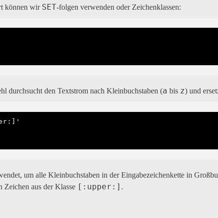
SET
t können wir
-folgen verwenden oder Zeichenklassen:
a
z
ehl durchsucht den Textstrom nach Kleinbuchstaben (
bis
) und erse
r:]'

endet, um alle Kleinbuchstaben in der Eingabezeichenkette in Groß
[:upper:]
en Zeichen aus der Klasse
.