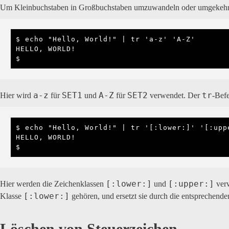
Um Kleinbuchstaben in Großbuchstaben umzuwandeln oder umgekehr
$ echo "Hello, World!" | tr 'a-z' 'A-Z'

HELLO, WORLD!

$
a-z
SET1
A-Z
SET2
tr
Hier wird
für
und
für
verwendet. Der
-Bef
$ echo "Hello, World!" | tr '[:lower:]' '[:uppe
HELLO, WORLD!

$ 
[:lower:]
[:upper:]
Hier werden die Zeichenklassen
und
verw
[:lower:]
Klasse
gehören, und ersetzt sie durch die entsprechend