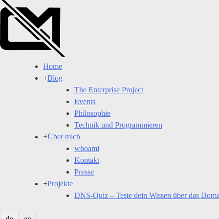
Skip
to
content
Home
+
Blog
The Enterprise Project
Events
Philosophie
Technik und Programmieren
+
Über mich
whoami
Kontakt
Presse
+
Projekte
DNS-Quiz – Teste dein Wissen über das Dom
de
en