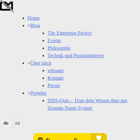
Skip
to
Home
content
+
Blog
The Enterprise Project
Events
Philosophie
Technik und Programmieren
+
Über mich
whoami
Kontakt
Presse
+
Projekte
DNS-Quiz – Teste dein Wissen über das
Domain Name System
de
en