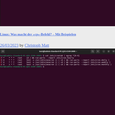
Linux: Was macht der »cp«-Befehl? – Mit Beispielen
26/03/2023
by
Christoph Matt