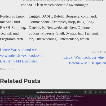
watch
von
in verschiedenen Anwendungen.
Posted in
Linux
Tagged
BASH
,
Befehl
,
Beispiele
,
command
,
mit Shell und
Commandline
,
Examples
,
iftop
,
linux
,
Log-
BASH-Scripting
,
Dateien
,
ls
,
Netzwerkstatistiken
,
Optionen
,
Technik und
options
,
Prozesse
,
Shell
,
Syntax
,
tail
,
Terminal
,
Programmieren
top
,
Überwachung
,
Unterschiede
,
watch
Linux: Was sind und wie
Beitragsnavigation
Next Post
verwende ich »exit codes« in
Linux: Was macht der »du«-
BASH? – Mit Beispielen
Befehl? – Mit Beispielen
Prev Post
Related Posts