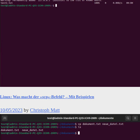
Linux: Was macht der »scp«-Befehl? – Mit Beispielen
10/05/2023
by
Christoph Matt