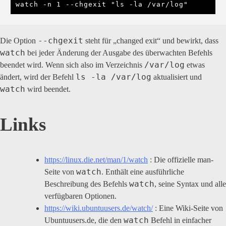
watch -n 1 --chgexit "ls -la /var/log"
--chgexit
Die Option
steht für „changed exit“ und bewirkt, dass
watch
bei jeder Änderung der Ausgabe des überwachten Befehls
/var/log
beendet wird. Wenn sich also im Verzeichnis
etwas
ls -la /var/log
ändert, wird der Befehl
aktualisiert und
watch
wird beendet.
Links
https://linux.die.net/man/1/watch
: Die offizielle man-
watch
Seite von
. Enthält eine ausführliche
watch
Beschreibung des Befehls
, seine Syntax und alle
verfügbaren Optionen.
https://wiki.ubuntuusers.de/watch/
: Eine Wiki-Seite von
watch
Ubuntuusers.de, die den
Befehl in einfacher