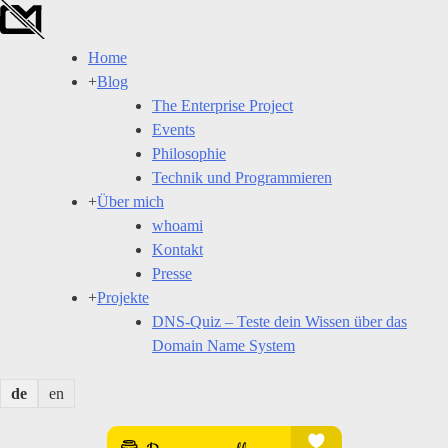
Skip
to
Home
content
+
Blog
The Enterprise Project
Events
Philosophie
Technik und Programmieren
+
Über mich
whoami
Kontakt
Presse
+
Projekte
DNS-Quiz – Teste dein Wissen über das
Domain Name System
de
en