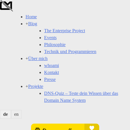
Skip
to
Home
content
+
Blog
The Enterprise Project
Events
Philosophie
Technik und Programmieren
+
Über mich
whoami
Kontakt
Presse
+
Projekte
DNS-Quiz – Teste dein Wissen über das
Domain Name System
de
en