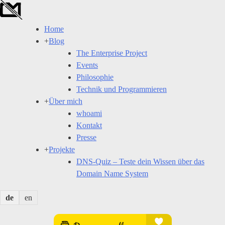
Skip
to
Home
content
+
Blog
The Enterprise Project
Events
Philosophie
Technik und Programmieren
+
Über mich
whoami
Kontakt
Presse
+
Projekte
DNS-Quiz – Teste dein Wissen über das
Domain Name System
de
en