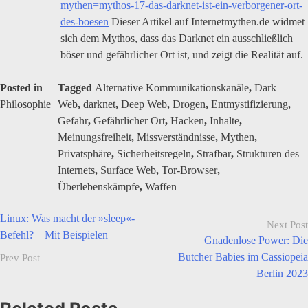
mythen=mythos-17-das-darknet-ist-ein-verborgener-ort-
des-boesen
Dieser Artikel auf Internetmythen.de widmet
sich dem Mythos, dass das Darknet ein ausschließlich
böser und gefährlicher Ort ist, und zeigt die Realität auf.
Posted in
Tagged
Alternative Kommunikationskanäle
,
Dark
Philosophie
Web
,
darknet
,
Deep Web
,
Drogen
,
Entmystifizierung
,
Gefahr
,
Gefährlicher Ort
,
Hacken
,
Inhalte
,
Meinungsfreiheit
,
Missverständnisse
,
Mythen
,
Privatsphäre
,
Sicherheitsregeln
,
Strafbar
,
Strukturen des
Internets
,
Surface Web
,
Tor-Browser
,
Überlebenskämpfe
,
Waffen
Linux: Was macht der »sleep«-
Beitragsnavigation
Next Post
Befehl? – Mit Beispielen
Gnadenlose Power: Die
Butcher Babies im Cassiopeia
Prev Post
Berlin 2023