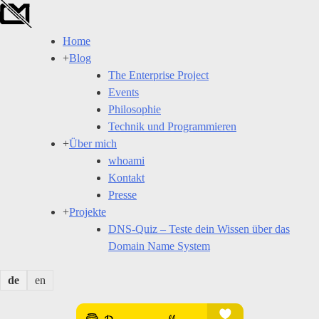
Skip
to
Home
content
+
Blog
The Enterprise Project
Events
Philosophie
Technik und Programmieren
+
Über mich
whoami
Kontakt
Presse
+
Projekte
DNS-Quiz – Teste dein Wissen über das
Domain Name System
de
en