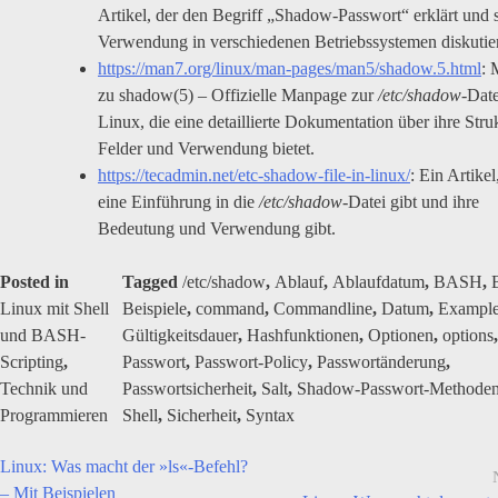
Artikel, der den Begriff „Shadow-Passwort“ erklärt und 
Verwendung in verschiedenen Betriebssystemen diskutier
https://man7.org/linux/man-pages/man5/shadow.5.html
: 
zu shadow(5) – Offizielle Manpage zur
/etc/shadow
-Date
Linux, die eine detaillierte Dokumentation über ihre Struk
Felder und Verwendung bietet.
https://tecadmin.net/etc-shadow-file-in-linux/
: Ein Artikel
eine Einführung in die
/etc/shadow
-Datei gibt und ihre
Bedeutung und Verwendung gibt.
Posted in
Tagged
/etc/shadow
,
Ablauf
,
Ablaufdatum
,
BASH
,
Linux mit Shell
Beispiele
,
command
,
Commandline
,
Datum
,
Exampl
und BASH-
Gültigkeitsdauer
,
Hashfunktionen
,
Optionen
,
options
,
Scripting
,
Passwort
,
Passwort-Policy
,
Passwortänderung
,
Technik und
Passwortsicherheit
,
Salt
,
Shadow-Passwort-Methode
Programmieren
Shell
,
Sicherheit
,
Syntax
Linux: Was macht der »ls«-Befehl?
Beitragsnavigation
– Mit Beispielen