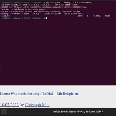
Linux: Was macht der »scp«-Befehl? – Mit Beispielen
10/05/2023
by
Christoph Matt