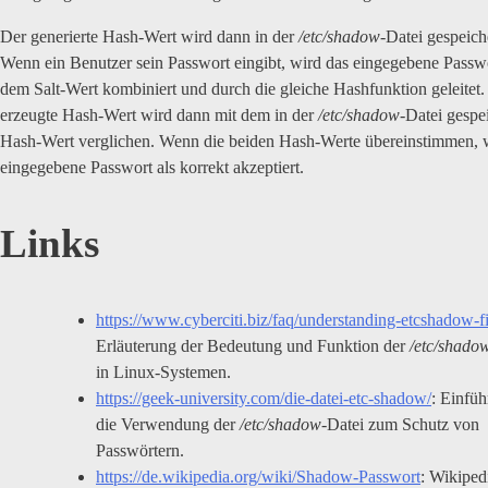
Der generierte Hash-Wert wird dann in der
/etc/shadow
-Datei gespeich
Wenn ein Benutzer sein Passwort eingibt, wird das eingegebene Passw
dem Salt-Wert kombiniert und durch die gleiche Hashfunktion geleitet.
erzeugte Hash-Wert wird dann mit dem in der
/etc/shadow
-Datei gespe
Hash-Wert verglichen. Wenn die beiden Hash-Werte übereinstimmen, 
eingegebene Passwort als korrekt akzeptiert.
Links
https://www.cyberciti.biz/faq/understanding-etcshadow-fi
Erläuterung der Bedeutung und Funktion der
/etc/shado
in Linux-Systemen.
https://geek-university.com/die-datei-etc-shadow/
: Einfüh
die Verwendung der
/etc/shadow
-Datei zum Schutz von
Passwörtern.
https://de.wikipedia.org/wiki/Shadow-Passwort
: Wikiped