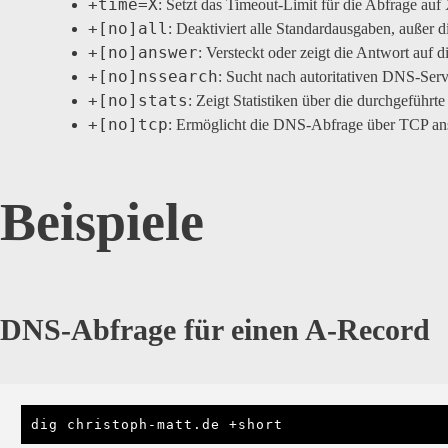
+time=X
: Setzt das Timeout-Limit für die Abfrage auf
+[no]all
: Deaktiviert alle Standardausgaben, außer d
+[no]answer
: Versteckt oder zeigt die Antwort auf
+[no]nssearch
: Sucht nach autoritativen DNS-Serve
+[no]stats
: Zeigt Statistiken über die durchgeführt
+[no]tcp
: Ermöglicht die DNS-Abfrage über TCP an
Beispiele
DNS-Abfrage für einen A-Record
dig christoph-matt.de +short