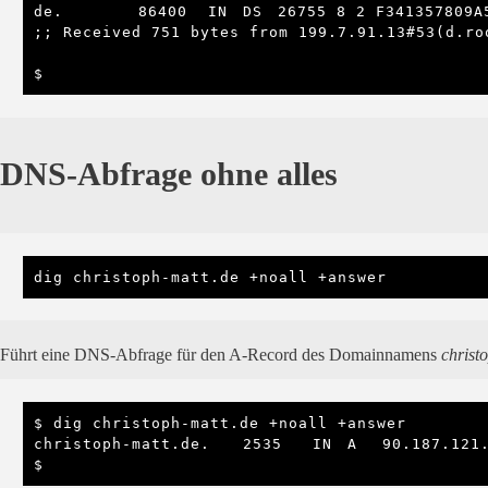
de.			86400	IN	DS	26755 8 2 F341357809A5954311CCB82ADE114C6C1D724A75C0395137AA397803 5425E78D

;; Received 751 bytes from 199.7.91.13#53(d.roo
$
DNS-Abfrage ohne alles
dig christoph-matt.de +noall +answer
Führt eine DNS-Abfrage für den A-Record des Domainnamens
christ
$ dig christoph-matt.de +noall +answer

christoph-matt.de.	2535	IN	A	90.187.121.161

$ 