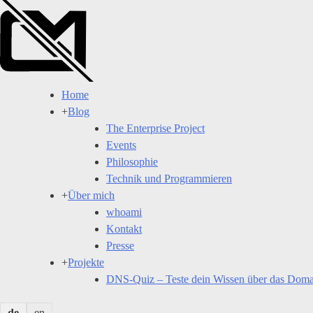
Skip
to
content
Home
+
Blog
The Enterprise Project
Events
Philosophie
Technik und Programmieren
+
Über mich
whoami
Kontakt
Presse
+
Projekte
DNS-Quiz – Teste dein Wissen über das Dom
de
en