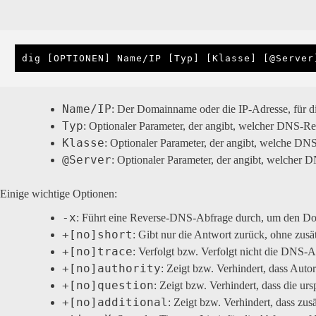
dig [OPTIONEN] Name/IP [Typ] [Klasse] [@Server
Name/IP
: Der Domainname oder die IP-Adresse, für d
Typ
: Optionaler Parameter, der angibt, welcher DNS-R
Klasse
: Optionaler Parameter, der angibt, welche DNS-
@Server
: Optionaler Parameter, der angibt, welcher
Einige wichtige Optionen:
-x
: Führt eine Reverse-DNS-Abfrage durch, um den Dom
+
[no]
short
: Gibt nur die Antwort zurück, ohne zus
+
[no]
trace
: Verfolgt bzw. Verfolgt nicht die DNS-
+[no]authority
: Zeigt bzw. Verhindert, dass Auto
+[no]question
: Zeigt bzw. Verhindert, dass die ur
+[no]additional
: Zeigt bzw. Verhindert, dass zu