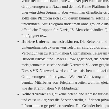
verbreitet und unterstützt, wie zum Beispiel von extremis
Gruppierungen wie Nazis und dem IS. Keine Plattform is
unerwünschten Spinnern, aber wenn man öffentliche Gru
sollte eine Plattform sich aktiv darum kümmern, solche I
unterbinden. Auf Telegram findet man ohne großen Aufw
öffentliche Gruppen für: Nazis, IS, Menschenhändler, Q
Impfgegner usw.
Dubiose Unternehmensstrukturen
: Die Betreiber und
Unternehmensstrukturen von Telegram sind dubios und 
Verbindungen zu Kreml-nahen Unternehmen. Telegram 
Brüdern Nikolai und Pawel Durow gegründet, die bereit
meistgenutzte russische soziale Netzwerk Vk.com gegrün
Dieses VK-Netzwerk wird von faschistischen und nazist
Gruppierungen auf der ganzen Welt zur Vernetzung und
benutzt. Mitarbeiter von Telegram arbeiten wohl im gle
wie die Kreml-nahen VK-Mitarbeiter.
Keine Adresse
: Es gibt keine öffentliche Adresse für d
und es ist unklar, wer die Server betreibt, auf denen priva
Informationen gespeichert werden. Die Gründer behaupte