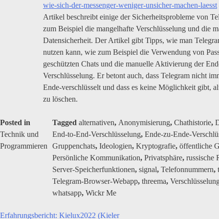
wie-sich-der-messenger-weniger-unsicher-machen-laesst
Artikel beschreibt einige der Sicherheitsprobleme von T
zum Beispiel die mangelhafte Verschlüsselung und die m
Datensicherheit. Der Artikel gibt Tipps, wie man Telegra
nutzen kann, wie zum Beispiel die Verwendung von Pas
geschützten Chats und die manuelle Aktivierung der En
Verschlüsselung. Er betont auch, dass Telegram nicht i
Ende-verschlüsselt und dass es keine Möglichkeit gibt, a
zu löschen.
Posted in
Tagged
alternativen
,
Anonymisierung
,
Chathistorie
,
D
Technik und
End-to-End-Verschlüsselung
,
Ende-zu-Ende-Verschlü
Programmieren
Gruppenchats
,
Ideologien
,
Kryptografie
,
öffentliche 
Persönliche Kommunikation
,
Privatsphäre
,
russische 
Server-Speicherfunktionen
,
signal
,
Telefonnummern
,
Telegram-Browser-Webapp
,
threema
,
Verschlüsselun
whatsapp
,
Wickr Me
Erfahrungsbericht: Kielux2022 (Kieler