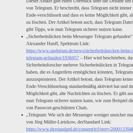
Dieser Artikel gibt einen Überblick über die Debatte um 
von Telegram. Er beschreibt, dass Telegram nicht immer
Ende-verschlüsselt und dass es keine Möglichkeit gibt, a
zu löschen. Der Artikel betont auch, dass Telegram Dat
gibt Tipps, wie man Telegram sicherer nutzen kann.
„Sicherheitslücken beim Messenger Telegram gefunden“
Alexander Hanff, Spektrum Link:
https://www.spektrum.de/news/sicherheitsluecken-beim-
telegram-gefunden/1936957
– Hier wird beschrieben, da
Sicherheitsforscher mehrere Sicherheitslücken in Telegr
haben, die es Angreifern ermöglichen könnten, Telegram
auszuspionieren. Der Artikel betont, dass Telegram kein
Ende-Verschlüsselung standardmäßig aktiviert hat und da
Möglichkeit gibt, alte Nachrichten zu löschen. Er gibt au
man Telegram sicherer nutzen kann, wie zum Beispiel 
von Passwort-geschützten Chats.
„Telegram: Wie sich der Messenger weniger unsicher mac
von Jörg Müller-Lietzkow, derStandard Link:
https://www.derstandard.de/consent/tcf/story/200013394