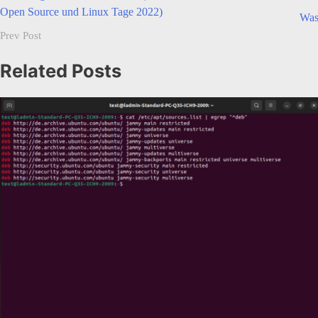
Beitragsnavigation
Open Source und Linux Tage 2022)
Was
Prev Post
Related Posts