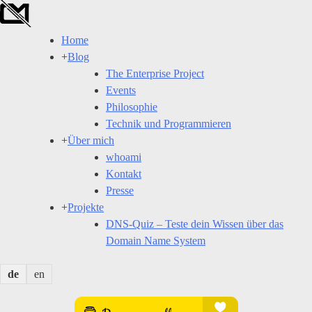
Skip
to
Home
content
+
Blog
The Enterprise Project
Events
Philosophie
Technik und Programmieren
+
Über mich
whoami
Kontakt
Presse
+
Projekte
DNS-Quiz – Teste dein Wissen über das
Domain Name System
de
en