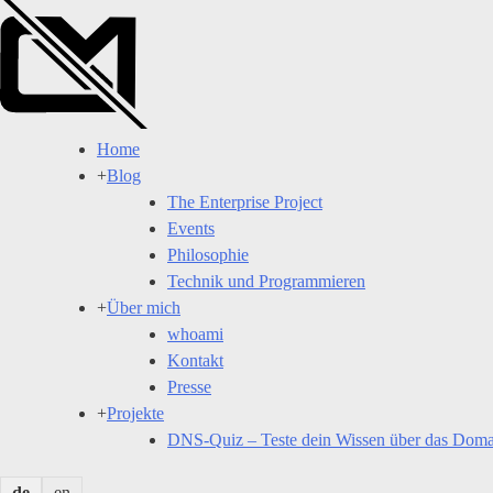
Skip
to
content
Home
+
Blog
The Enterprise Project
Events
Philosophie
Technik und Programmieren
+
Über mich
whoami
Kontakt
Presse
+
Projekte
DNS-Quiz – Teste dein Wissen über das Dom
de
en